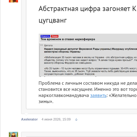
Абстрактная цифра загоняет К
цугцванг
Проблема с личным составом никуда не делас
становится все насущнее. Именно это вот то
наркоглавкомандувача
заявить
: «Желательно
зимы».
Axelerator
4 июня 2026, 15:09