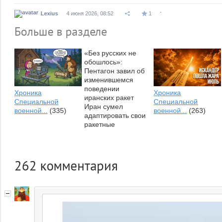
.
Lexius
4 июня 2026, 08:52
1
Больше в разделе
«Без русских не
обошлось»:
Пентагон завил об
изменившемся
поведении
Хроника
Хроника
иранских ракет⁠
Специальной
Специальной
Иран сумел
военной...
(335)
военной...
(263)
адаптировать свои
ракетные
технологии к
возможностям
американских
систем
262
комментария
противовоздушной...
Что эти русские (и/
или...
(0)