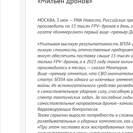
«Мильён дронов»
МОСКВА, 3 июн — РИА Новости. Российские пр
производить по 15 тысяч FPV–дронов в день, 
газете «Коммерсант» первый вице–премьер Д
«Учитывая высокую результативность БПЛА 
низкую стоимость, отечественные предприят
могут обеспечить поставку свыше 15 тысяч ш
только FPV–дронов, а в 2023 году такое коли
производилось в месяц», — сказал Мантуров.
Вице–премьер отметил, что СВО окончательн
статус БПЛА как одного из ключевых элемент
войны. Из вспомогательного средства разведк
в самостоятельную ударную силу, способную
спектр тактических задач. За последние годы
самостоятельные направления дронов–камика
барражирующих боеприпасов.
Также серьезно выросла потребность в сложн
разведывательных и ударных комплексах, как и
«При этом поставка всех востребованных по
осуществляется в сроки, установленные в рамк