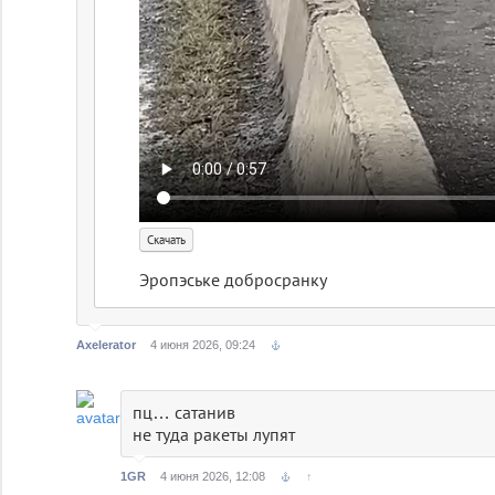
Скачать
Эропэське добросранку
Axelerator
4 июня 2026, 09:24
пц… сатанив
не туда ракеты лупят
1GR
4 июня 2026, 12:08
↑