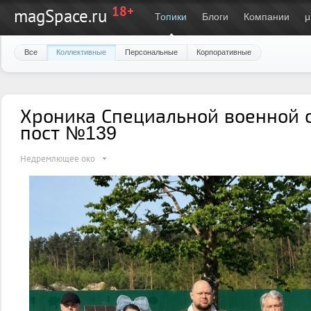
18+
magSpace.ru
Топики
Блоги
Компании
μ
Все
Коллективные
Персональные
Корпоративные
Хроника Специальной военной 
пост №139
Недремлющее око