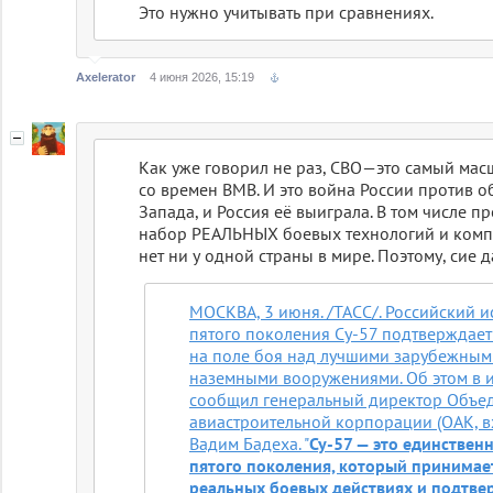
Это нужно учитывать при сравнениях.
Axelerator
4 июня 2026, 15:19
Как уже говорил не раз, СВО—это самый ма
со времен ВМВ. И это война России против 
Запада, и Россия её выиграла. В том числе 
набор РЕАЛЬНЫХ боевых технологий и комп
нет ни у одной страны в мире. Поэтому, сие д
МОСКВА, 3 июня. /ТАСС/. Российский и
пятого поколения Су-57 подтверждает
на поле боя над лучшими зарубежны
наземными вооружениями. Об этом в 
сообщил генеральный директор Объе
авиастроительной корпорации (ОАК, вх
Вадим Бадеха. "
Су-57 — это единствен
пятого поколения, который принимает
реальных боевых действиях и подтве