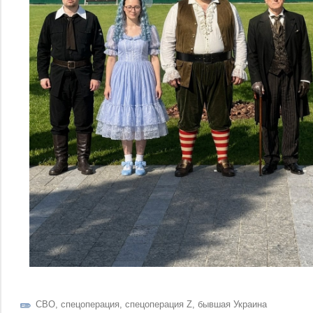
СВО
,
спецоперация
,
спецоперация Z
,
бывшая Украина