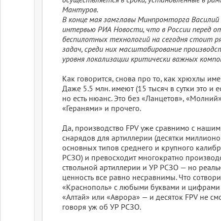
Мантуров.
В конце мая замглавы Минпромторга Василий 
интервью РИА Новости, что в России перед о
беспилотных технологий на сегодня стоит р
задач, среди них масштабирование производс
уровня локализации критически важных компо
Как говорится, снова про то, как хрюхлы име
Даже 5.5 млн. имеют (15 тысяч в сутки это и ес
но есть нюанс. Это без «Ланцетов», «Молний»
«Геранями» и прочего.
Да, производство FPV уже сравнимо с наши
снарядов для артиллерии (десятки миллион
основных типов среднего и крупного калибр
РСЗО) и превосходит многократно производ
ствольной артиллерии и УР РСЗО — но реаль
ценность все равно несравнимы. Что сотвори
«Краснополь» с любыми буквами и цифрами 
«Алтай» или «Аврора» — и десяток FPV не смо
говоря уж об УР РСЗО.