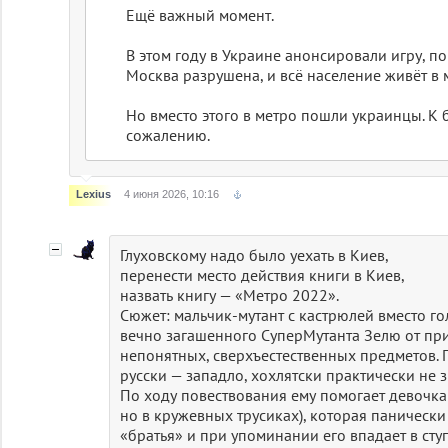
Ещё важный момент.
В этом году в Украине анонсировали игру, п
Москва разрушена, и всё население живёт в 
Но вместо этого в метро пошли украинцы. К
сожалению.
Lexius
4 июня 2026, 10:16
Глуховскому надо было уехать в Киев,
перенести место действия книги в Киев,
назвать книгу — «Метро 2022».
Сюжет: мальчик-мутант с кастрюлей вместо го
вечно загашенного СуперМутанта Зелю от пр
непонятных, сверхъестественных предметов. П
русски — западло, хохлятски практически не з
По ходу повествования ему помогает девочка 
но в кружевных трусиках), которая панически
«братья» и при упоминании его впадает в сту