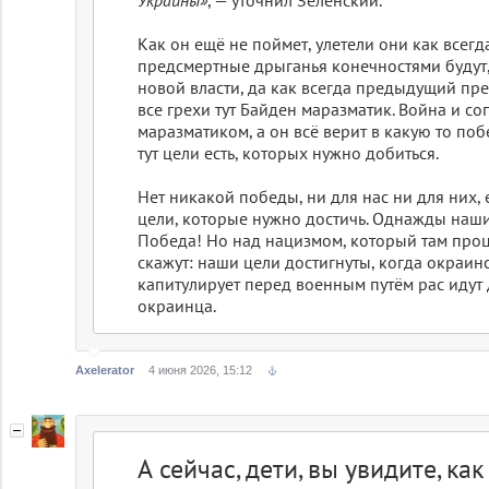
Украины»
, — уточнил Зеленский.
Как он ещё не поймет, улетели они как всегд
предсмертные дрыганья конечностями будут,
новой власти, да как всегда предыдущий пр
все грехи тут Байден маразматик. Война и с
маразматиком, а он всё верит в какую то побе
тут цели есть, которых нужно добиться.
Нет никакой победы, ни для нас ни для них,
цели, которые нужно достичь. Однажды наши
Победа! Но над нацизмом, который там процв
скажут: наши цели достигнуты, когда окраинс
капитулирует перед военным путём рас идут
окраинца.
Axelerator
4 июня 2026, 15:12
А сейчас, дети, вы увидите, ка