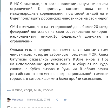
В МОК отметили, что восстановление статуса не означа
ограничений. К примеру, комитет пока не бу
международные соревнования под своей эгидой на т
будет приглашать российских чиновников на свои мероп
СМИ отмечают, что на сегодняшний день более 20 ме
федераций допускают на свои соревнования юниоров 
национальным гимном,10 федераций допускают в
ограничений.
Однако есть и неприятные моменты, связанные с сам
чиновников, которые саботируют решения МОК. Совс
батутисты отказались участвовать Кубке мира в Пор
на использование флага и гимна, а сборная по худо
снялась с Кубка вызова в Румынии. В обоих случа
российских спортсменов под национальной символи
городов, в которых должны были пройти состязания.
в мире
,
спорт
,
МОК
,
Россия
.
Vendetta
8 июля 2026, 07:03