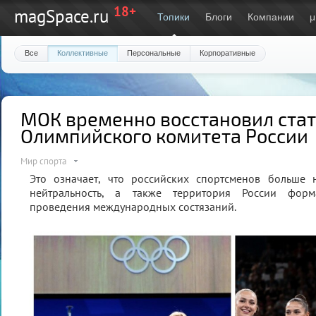
18+
magSpace.ru
Топики
Блоги
Компании
μ
Все
Коллективные
Персональные
Корпоративные
МОК временно восстановил стат
Олимпийского комитета России
Мир спорта
Это означает, что российских спортсменов больше 
нейтральность, а также территория России форм
проведения международных состязаний.