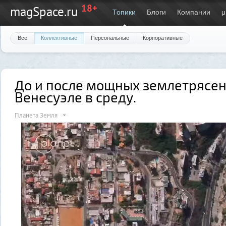
18+
magSpace.ru
Топики
Блоги
Компании
μ
Все
Коллективные
Персональные
Корпоративные
До и после мощных землетрясен
Венесуэле в среду.
Планета Земля