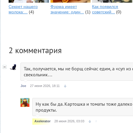
Секрет нашего
Форма имеет
Как появился
молока:...
(4)
значение: один...
(1)
советский...
(0)
2
комментария
Так, получается, мы не борщ сейчас едим, а «суп из
свекольник…
Joe
27 июня 2026, 18:11
Ну как бы да. Картошка и томаты тоже далеко
продукты.
Axelerator
28 июня 2026, 03:03
↑