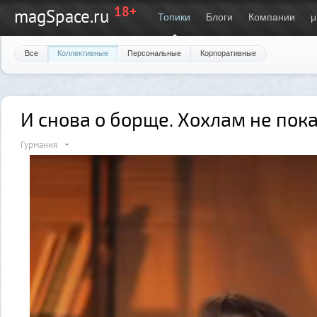
18+
magSpace.ru
Топики
Блоги
Компании
μ
Все
Коллективные
Персональные
Корпоративные
И снова о борще. Хохлам не пок
Гурмания