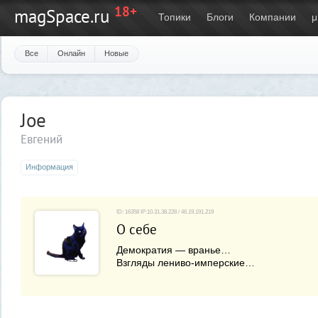
18+
magSpace.ru
Топики
Блоги
Компании
μ
Все
Онлайн
Новые
Joe
Евгений
Информация
ID: 16358 IP:10.31.38.228 / 46.19.191.219
О себе
Демократия — вранье…
Взгляды лениво-имперские…