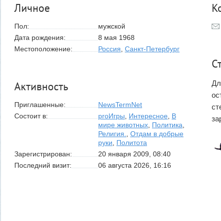
Личное
К
Пол:
мужской
Дата рождения:
8 мая 1968
Местоположение:
Россия
,
Санкт-Петербург
С
Дл
Активность
ос
Приглашенные:
NewsTermNet
ст
Состоит в:
proИгры
,
Интересное
,
В
за
мире животных
,
Политика
,
Религия.
,
Отдам в добрые
руки
,
Политота
Зарегистрирован:
20 января 2009, 08:40
Последний визит:
06 августа 2026, 16:16