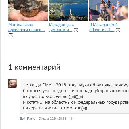
Магаданские
Магаданцы с
В Магаданской
археологи нашли...
туманом и...
(0)
области с 1...
(0)
(5)
1
комментарий
т.е. когда ЕМУ в 2018 году наука объясняла, почему
бороться уже поздно… и что надо убирать по весн
выучил только сейчас?))))))))))))
и кстати… на областных и федеральных государст
нихера не чистил в этом году))))
Evil_Ratty
7 июля 2026, 20:38