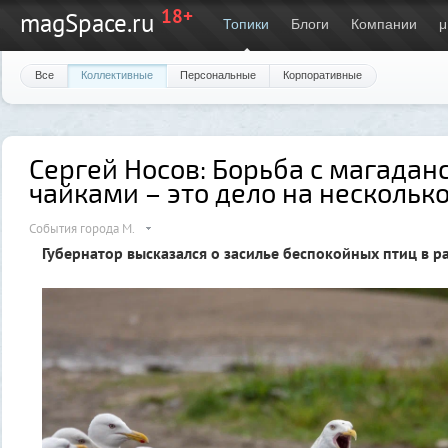
18+
magSpace.ru
Топики
Блоги
Компании
μ
Все
Коллективные
Персональные
Корпоративные
Сергей Носов: Борьба с магадан
чайками – это дело на несколько
События города М.
Губернатор высказался о засилье беспокойных птиц в р