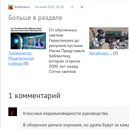
.
Axelerator
18 июня 2026, 06:25
Больше в разделе
От обугленных
свитков
Геркуланума до
рисунков пустыни
Наска Представьте
Терминатор:
Китайских...
(2)
библиотеку,
Решительная
которая сгорела
победа
(5)
2000 лет назад.
Сотни свитков
превратились в
черные
обугленные
цилиндры, и
1
комментарий
любая...
2000 лет никто не
замечал,...
(1)
Классика недальновидности руководства.
В оборонке деньги хорошие, но драть будут за каж