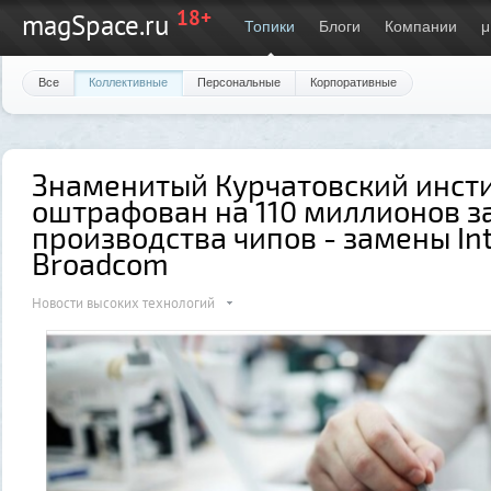
18+
magSpace.ru
Топики
Блоги
Компании
μ
Все
Коллективные
Персональные
Корпоративные
Знаменитый Курчатовский инст
оштрафован на 110 миллионов з
производства чипов - замены Int
Broadcom
Новости высоких технологий