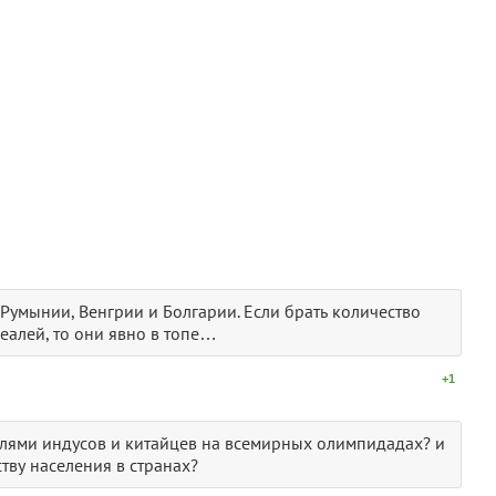
Румынии, Венгрии и Болгарии. Если брать количество
еалей, то они явно в топе…
+1
далями индусов и китайцев на всемирных олимпидадах? и
ству населения в странах?