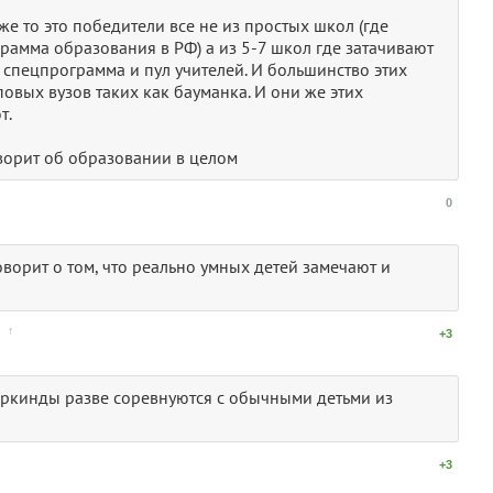
же то это победители все не из простых школ (где
рамма образования в РФ) а из 5-7 школ где затачивают
 спецпрограмма и пул учителей. И большинство этих
овых вузов таких как бауманка. И они же этих
т.
ворит об образовании в целом
0
говорит о том, что реально умных детей замечают и
↑
+3
еркинды разве соревнуются с обычными детьми из
↑
+3