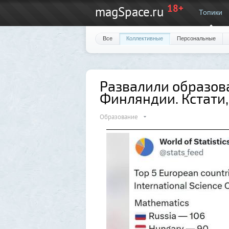
18+
magSpace.ru
Топики
Все
Коллективные
Персональные
Развалили образова
Финляндии. Кстати,
Образование