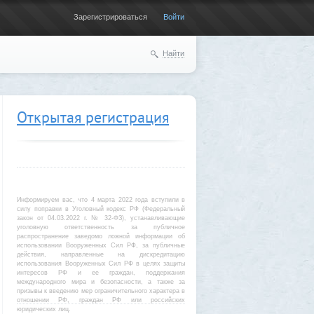
Зарегистрироваться
Войти
Найти
Открытая регистрация
Информируем вас, что 4 марта 2022 года вступили в
силу поправки в Уголовный кодекс РФ (Федеральный
закон от 04.03.2022 г. № 32-ФЗ), устанавливающие
уголовную ответственность за публичное
распространение заведомо ложной информации об
использовании Вооруженных Сил РФ, за публичные
действия, направленные на дискредитацию
использования Вооруженных Сил РФ в целях защиты
интересов РФ и ее граждан, поддержания
международного мира и безопасности, а также за
призывы к введению мер ограничительного характера в
отношении РФ, граждан РФ или российских
юридических лиц.