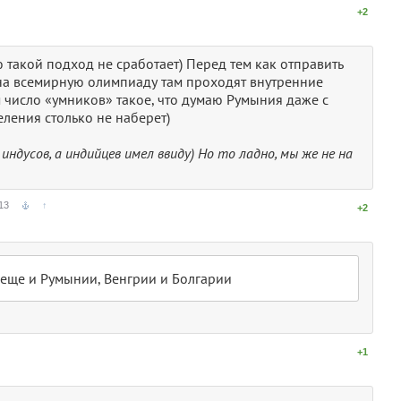
↑
+2
 такой подход не сработает) Перед тем как отправить
на всемирную олимпиаду там проходят внутренние
 число «умников» такое, что думаю Румыния даже с
еления столько не наберет)
индусов, а индийцев имел ввиду) Но то ладно, мы же не на
13
↑
+2
 еще и Румынии, Венгрии и Болгарии
↑
+1