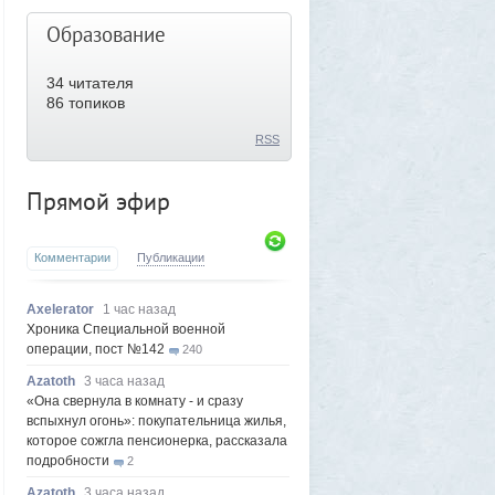
Образование
34
читателя
86 топиков
RSS
Прямой эфир
Комментарии
Публикации
Axelerator
1 час назад
Хроника Специальной военной
операции, пост №142
240
Azatoth
3 часа назад
«Она свернула в комнату - и сразу
вспыхнул огонь»: покупательница жилья,
которое сожгла пенсионерка, рассказала
подробности
2
Azatoth
3 часа назад