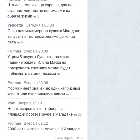
Что для американца хорошо, для нас
странно: чего мы не понимаем в их
образе жизни
1
Vendetta
Сегодня в 06:03
Слип для маломерных судов в Магадане
запустят в тестовом режиме до конца
лета
5
Frumas
Вчера в 20:09
Утром 5 августа Луна «взорвется»:
падение ракеты Илона Маска на
поверхность спутника можно будет
наблюдать своими глазами
1
Frumas
Вчера в 20:06
Форма имеет значение: один капризный
клиент или как появились чипсы
1
Volk
Вчера в 16:29
Новые закрытые контейнерные
площадки протестируют в Магадане
23
Frumas
Вчера в 01:12
2000 лет никто не замечал, а ИИ увидел:
как технологии помогают археологам
Весь эфир
·
RSS