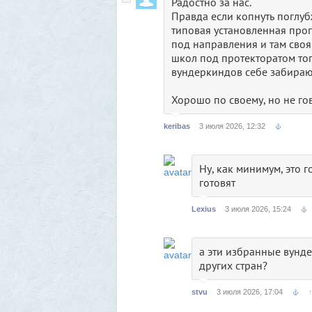
Радостно за нас.
Правда если копнуть поглуб
типовая установленная прог
под направления и там своя
школ под протекторатом топ
вундеркиндов себе забираю
Хорошо по своему, но не го
keribas
3 июля 2026, 12:32
Ну, как минимум, это 
готовят
Lexius
3 июля 2026, 15:24
а эти избранные вунд
других стран?
stvu
3 июля 2026, 17:04