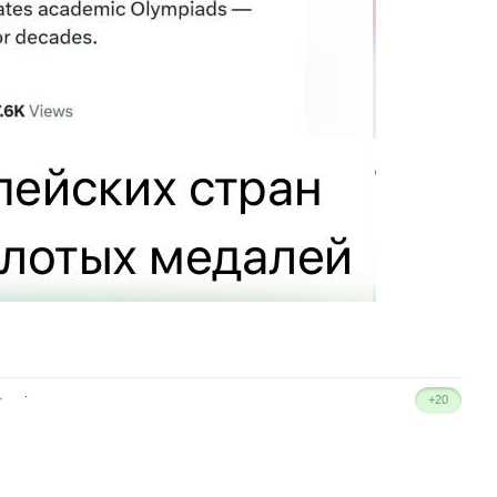
.
+20