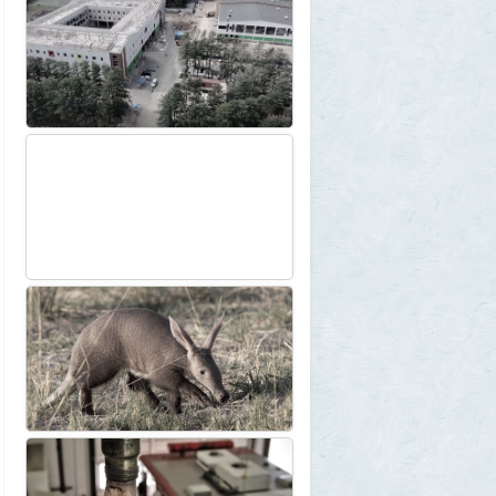
трейлер индийского фильма «Рамаяна»
1
BratOK
1 августа 2026, 00:16
Почему иностранцы охотятся за
советским радиоприёмником
«Океан-214»
2
Allarm
31 июля 2026, 13:09
127 минут в аду: что успела снять
«Венера-13» до того, как её убила жара
2
muskul
31 июля 2026, 08:53
Крузак на прокачку
1
Zmey
31 июля 2026, 08:02
«Жена присаживалась к детям и
тихонько говорила на русском»: как
латвиец переехал в Псковскую область
1
Ult
31 июля 2026, 01:06
Борис Вальехо написал последнюю
картину и уходит на покой
1
1GR
30 июля 2026, 18:12