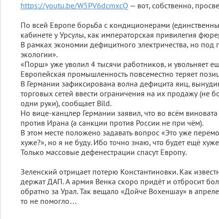
https://youtu.be/W5PV6dcmxcQ
— вот, собственно, просв
По всей Европе борьба с кондиционерами (единственны
кабинете у Урсулы, как императорская привилегия фюре
В рамках экономии дефицитного электричества, но под 
экологии».
«Порш» уже уволил 4 тысячи работников, и увольняет ещ
Европейская промышленность повсеместно теряет позиц
В Германии зафиксирована волна дефицита яиц, вынуд
торговых сетей ввести ограничения на их продажу (не б
одни руки), сообщает Bild.
Но вице-канцлер Германии заявил, что во всём виновата
против Ирана (а санкции против России не при чём).
В этом месте положено задавать вопрос «Это уже перемо
хуже?», но я не буду. Ибо точно знаю, что будет ещё хуже
Только массовые дефенестрации спасут Европу.
Зеленский отрицает потерю Константиновки. Как известн
держат ДАП. А армия Венка скоро придёт и отбросит бо
обратно за Урал. Так вещало «Дойче Вохеншау» в апреле
то не помогло…