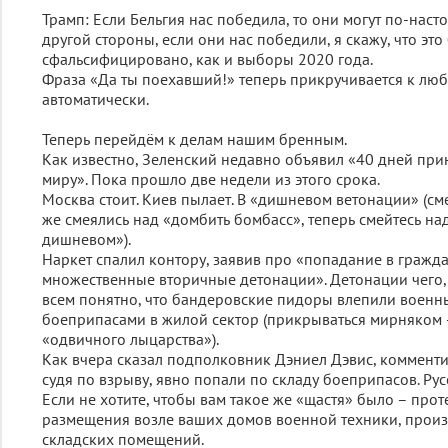
Трамп: Если Бельгия нас победила, то они могут по-наст
другой стороны, если они нас победили, я скажу, что это
сфальсифицировано, как и выборы 2020 года.
Фраза «Да ты поехавший!» теперь прикручивается к лю
автоматически.
Теперь перейдём к делам нашим бренным.
Как известно, Зеленский недавно объявил «40 дней при
миру». Пока прошло две недели из этого срока.
Москва стоит. Киев пылает. В «дишневом ветонации» (см
же смеялись над «домбить бомбасс», теперь смейтесь на
дишневом»).
Наркет спалил контору, заявив про «попадание в гражда
множественные вторичные детонации». Детонации чего, 
всем понятно, что бандеровские пидоры влепили военны
боеприпасами в жилой сектор (прикрываться мирняком 
«одвичного лыцарства»).
Как вчера сказал подполковник Дэниел Дэвис, комментир
судя по взрыву, явно попали по складу боеприпасов. Русс
Если не хотите, чтобы вам такое же «щастя» было – прот
размещения возле ваших домов военной техники, прои
складских помещений.