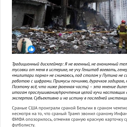
Традиционный дисклеймер: Я не военный, не анонимный тел
тусовки от меня в истерике, не учу Генштаб воевать, генер
«милитари порно» не снимаюсь, под столом у Путина не с
работаю с цифрами. Примусы починяю, дурачков задираю, 
Поэтому всё, что ниже (военная часть) – это мнение диле
итогам прослушивания/прочтения целой кучи настоящих в
экспертов. Субъективно и на истину в последней инстанц
Сраные США проиграли сраной Бельгии в сраном чемпио
несмотря на то, что сраный Трамп звонил сраному Инфа
ФИФА опозорилось, отменяя сраную красную карточку 
футболисту.