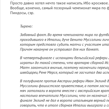
Просто давно хотел нечто такое написать. Ибо кросивое.
Вообще, конечно, самый позорный чемпионат мира по фу
Пиндосы, сэр.
Тырено:
Забавный факт. Во время чемпионата мира по футбо
проходившего в Италии, дуче Бенито Муссолини лич
которым предстояло судить матчи с участием итал
Причем накануне он устраивал для них банкет.
В четвертьфинале с испанцами бельгийский рефери 
играть» до такой степени, что вратарю сборной Ис
Матч закончился вничью, поэтому назначили переигр
швейцарец Рене Мерсе, который не засчитал два исп
В полуфинале против Австрии рефери Иван Эклинд 
Муссолини фашистское приветствие, а потом засчи
мяч затолкали в ворота вместе с австрийским врат
настолько впечатлила Муссолини, что он назначил Э
финале Эклинд не дал в ворота итальянцев верный 
говорить, что в итоге сборная Италии выиграла и 