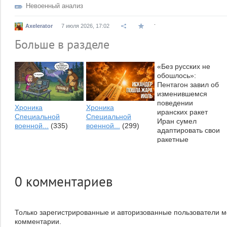
Невоенный анализ
.
Axelerator
7 июля 2026, 17:02
Больше в разделе
«Без русских не
обошлось»:
Пентагон завил об
изменившемся
поведении
Хроника
Хроника
иранских ракет⁠
Специальной
Специальной
Иран сумел
военной...
(335)
военной...
(299)
адаптировать свои
ракетные
технологии к
возможностям
американских
систем
0
комментариев
противовоздушной...
Что эти русские (и/
или...
(0)
Только зарегистрированные и авторизованные пользователи м
комментарии.