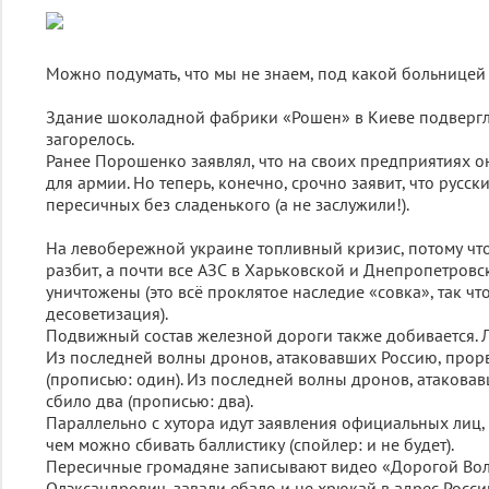
Можно подумать, что мы не знаем, под какой больнице
Здание шоколадной фабрики «Рошен» в Киеве подвергл
загорелось.
Ранее Порошенко заявлял, что на своих предприятиях 
для армии. Но теперь, конечно, срочно заявит, что русск
пересичных без сладенького (а не заслужили!).
На левобережной украине топливный кризис, потому чт
разбит, а почти все АЗС в Харьковской и Днепропетровс
уничтожены (это всё проклятое наследие «совка», так ч
десоветизация).
Подвижный состав железной дороги также добивается. Л
Из последней волны дронов, атаковавших Россию, прор
(прописью: один). Из последней волны дронов, атаковав
сбило два (прописью: два).
Параллельно с хутора идут заявления официальных лиц, ч
чем можно сбивать баллистику (спойлер: и не будет).
Пересичные громадяне записывают видео «Дорогой В
Олэксандрович, завали ебало и не хрюкай в адрес России,