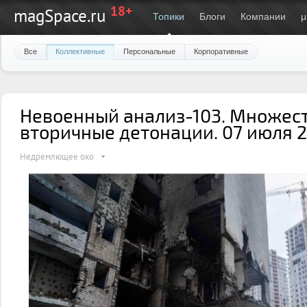
18+
magSpace.ru
Топики
Блоги
Компании
μ
Все
Коллективные
Персональные
Корпоративные
Невоенный анализ-103. Множес
вторичные детонации. 07 июля 
Недремлющее око