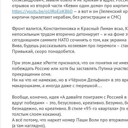
отрывок из второй части «Кевин один дома» про кирпич
https://youtu.be/oUiRoEpKB60
— а вот и он (Зеленский хр
кирпичи прилетают нерабам, без регистрации и СМС)
Фронт валится, Константиновка и Красный Лиман всьо, К
непосильным трудом вторично детонирует – и на фоне э
сегодняшнем саммите НАТО сочинять о том, как украина 
Вива, будешь рассказывать хозяевам про перемоги – стан
Привыкай, скоро понадобится.
При этом даже хРютте признался, что он понятия не имее
побеждать Россию или хотя бы заставлять Путина участв
прекращении огня.
Ни на что не намекаю, но в «Чёрном Дельфине» в это вре
макарошками, а иногда даже с пюрешкой…
Вообще, конечно, идея «А давайте поиграем с Россией в
вдруг победим» – это, безусловно, креативно. Безумно, 
безнадежно, но креативно. В стиле «95-го квартала» (то
толстым слоем кокаина).
А всё потому, что наркет номер Паши Воли про вторжени
(а там наглядно).