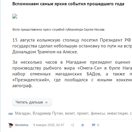
Вспоминаем самые яркие события прошедшего года
Фото предоставлено пресс-службой губернатора Сергея Носова
15 августа колымскую столицу посетил Президент РФ
государства сделал небольшую остановку по пути на вс
Дональдом Трампом на Аляске.
За несколько часов в Магадане президент оценил
производству рыбного жира «Омега-Си» в бухте Нага
набор отменных магаданских БАДов, а также по
«Президентский», где пообщался с юными хоккеи
автограф.
Читать дальше »
Магадан
,
Владимир Путин
,
визит
,
проект
,
финнсы
,
инвестиции
,
с
Vendetta
9 января 2026, 02:47
0