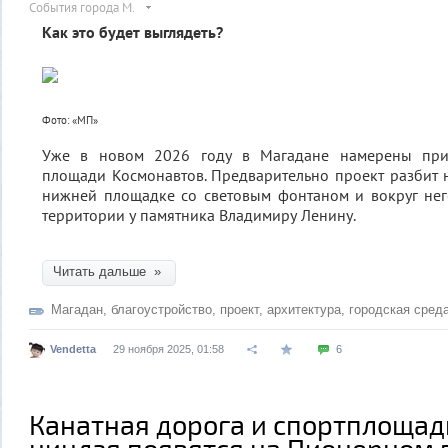
События города М.
Как это будет выглядеть?
Фото: «МП»
Уже в новом 2026 году в Магадане намерены при
площади Космонавтов. Предварительно проект разбит н
нижней площадке со световым фонтаном и вокруг нег
территории у памятника Владимиру Ленину.
Читать дальше »
Магадан
,
благоустройство
,
проект
,
архитектура
,
городская сред
Vendetta
29 ноября 2025, 01:58
6
Канатная дорога и спортплощад