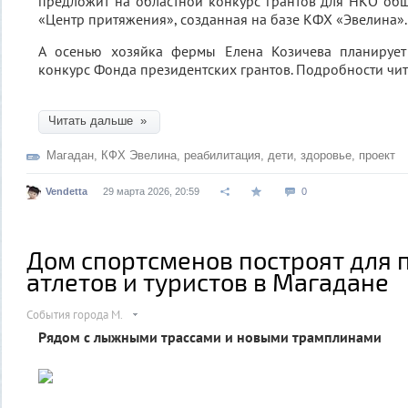
предложит на областной конкурс грантов для НКО об
«Центр притяжения», созданная на базе КФХ «Эвелина».
А осенью хозяйка фермы Елена Козичева планирует
конкурс Фонда президентских грантов. Подробности чит
Читать дальше »
Магадан
,
КФХ Эвелина
,
реабилитация
,
дети
,
здоровье
,
проект
Vendetta
29 марта 2026, 20:59
0
Дом спортсменов построят для
атлетов и туристов в Магадане
События города М.
Рядом с лыжными трассами и новыми трамплинами