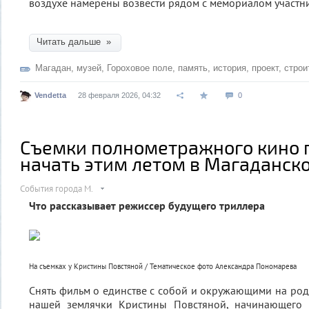
воздухе намерены возвести рядом с мемориалом участн
Читать дальше »
Магадан
,
музей
,
Гороховое поле
,
память
,
история
,
проект
,
строи
Vendetta
28 февраля 2026, 04:32
0
Съемки полнометражного кино 
начать этим летом в Магаданск
События города М.
Что рассказывает режиссер будущего триллера
На съемках у Кристины Повстяной / Тематическое фото Александра Пономарева
Снять фильм о единстве с собой и окружающими на род
нашей землячки Кристины Повстяной, начинающего 