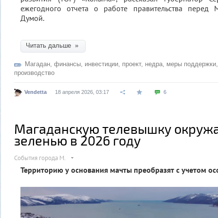
ежегодного отчета о работе правительства перед 
Думой.
Читать дальше »
Магадан
,
финансы
,
инвестиции
,
проект
,
недра
,
меры поддержки
производство
Vendetta
18 апреля 2026, 03:17
6
Магаданскую телевышку окружа
зеленью в 2026 году
События города М.
Территорию у основания мачты преобразят с учетом ос