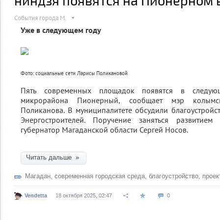
ниндзя появятся на Пионерном 
События города М.
Уже в следующем году
Фото: социальные сети Ларисы Поликановой
Пять современных площадок появятся в следу
микрорайона Пионерный, сообщает мэр колымс
Поликанова. В муниципалитете обсудили благоустройс
Энергостроителей. Поручение заняться развитием
губернатор Магаданской области Сергей Носов.
Читать дальше »
Магадан
,
современная городская среда
,
благоустройство
,
проек
Vendetta
18 октября 2025, 02:47
0