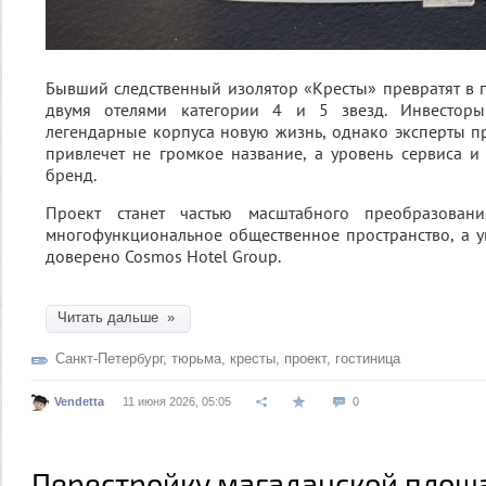
Бывший следственный изолятор «Кресты» превратят в 
двумя отелями категории 4 и 5 звезд. Инвестор
легендарные корпуса новую жизнь, однако эксперты п
привлечет не громкое название, а уровень сервиса 
бренд.
Проект станет частью масштабного преобразова
многофункциональное общественное пространство, а 
доверено Cosmos Hotel Group.
Читать дальше »
Санкт-Петербург
,
тюрьма
,
кресты
,
проект
,
гостиница
Vendetta
11 июня 2026, 05:05
0
Перестройку магаданской площ