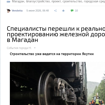
Магадан
,
благоустройство
,
проект
,
сроительство
,
городская сре
Vendetta
5 июня 2026, 06:48
10
Специалисты перешли к реальн
проектированию железной дорог
в Магадан
События города М.
Строительство уже ведется на территории Якутии