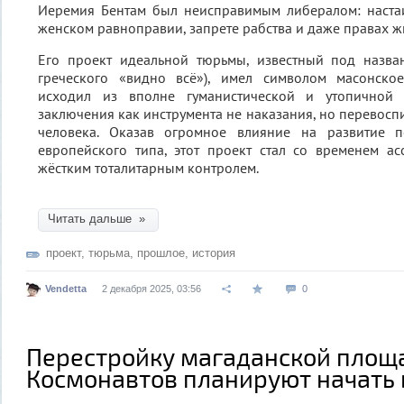
Иеремия Бентам был неисправимым либералом: настаи
женском равноправии, запрете рабства и даже правах ж
Его проект идеальной тюрьмы, известный под назва
греческого «видно всё»), имел символом масонско
исходил из вполне гуманистической и утопичной
заключения как инструмента не наказания, но перевосп
человека. Оказав огромное влияние на развитие п
европейского типа, этот проект стал со временем а
жёстким тоталитарным контролем.
Читать дальше »
проект
,
тюрьма
,
прошлое
,
история
Vendetta
2 декабря 2025, 03:56
0
Перестройку магаданской площ
Космонавтов планируют начать 