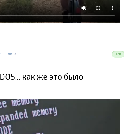
0
+28
DOS... как же это было