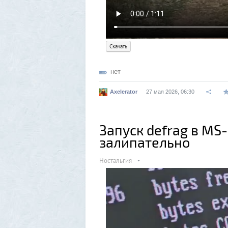
Скачать
нет
Axelerator
27 мая 2026, 06:30
Запуск defrag в MS-
залипательно
Ностальгия