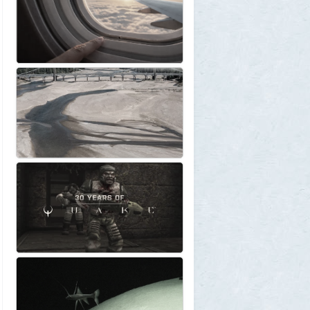
Allarm
1 августа 2026, 13:50
В Подмосковье мужчина устроил концерт
для соседей в честь своего дня рождения
3
1GR
1 августа 2026, 12:58
Установку пиратской Windows
собираются сделать невозможной
7
1GR
1 августа 2026, 12:56
«Одиссея» сдохла: вышел первый
трейлер индийского фильма «Рамаяна»
1
BratOK
1 августа 2026, 00:16
Почему иностранцы охотятся за
советским радиоприёмником
«Океан-214»
2
Allarm
31 июля 2026, 13:09
127 минут в аду: что успела снять
«Венера-13» до того, как её убила жара
2
muskul
31 июля 2026, 08:53
Крузак на прокачку
1