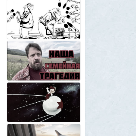
чешутся
2
Voldemar
3 августа 2026, 20:17
Как гиганты с Фаэтона и пришельцы из
Нибиру строили цивилизации на Земле
25
1GR
1 августа 2026, 18:36
Леопольд Ашенбреннер: Как 24-летний
щегол заработал $30 млрд на
инвестициях в AI (и потерял их вчера)
3
Frumas
1 августа 2026, 17:10
Вселенная, для человеческого разума -
непостижима
1
1GR
1 августа 2026, 16:50
"Становится всё яснее"
1
amg610
1 августа 2026, 16:39
Работавшие ранее в РФ мессенджеры
BIP и KakaoTalk перестали работать
1
1GR
1 августа 2026, 14:51
Исторический дом в центре Магадана
выставили на торги за 100 тысяч рублей
10