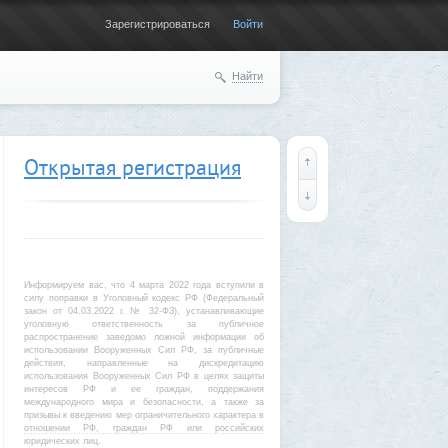
Зарегистрироваться
Войти
Найти
Открытая регистрация
Информируем вас, что 4 марта 2022 года вступили в
силу поправки в Уголовный кодекс РФ (Федеральный
закон от 04.03.2022 г. № 32-ФЗ), устанавливающие
уголовную ответственность за публичное
распространение заведомо ложной информации об
использовании Вооруженных Сил РФ, за публичные
действия, направленные на дискредитацию
использования Вооруженных Сил РФ в целях защиты
интересов РФ и ее граждан, поддержания
международного мира и безопасности, а также за
призывы к введению мер ограничительного характера в
отношении РФ, граждан РФ или российских
юридических лиц.