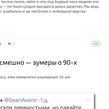
ве тысячи пятом, зайти в сеть под бодрый писк модема или
у — это было сродни высадке в диких джунглях. Мы ведь
е, юзабилити и уж тем более о мобильной верстке.
2
+12
 смешно — зумеры о 90-х
ужасу, этим невероятно кошмарным 20-ым