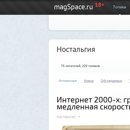
18+
magSpace.ru
Топики
Ностальгия
75
читателей, 229 топиков
Интересные
Новые
Обсуждаемые
Интернет 2000-х: г
медленная скорост
Ностальгия