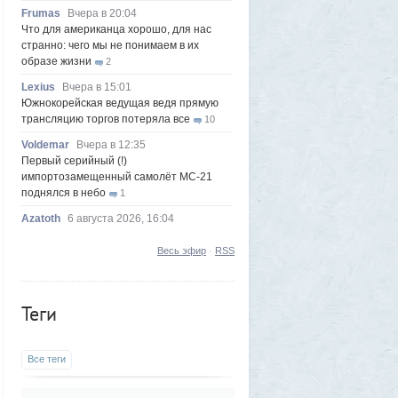
Frumas
Вчера в 20:04
Что для американца хорошо, для нас
странно: чего мы не понимаем в их
образе жизни
2
Lexius
Вчера в 15:01
Южнокорейская ведущая ведя прямую
трансляцию торгов потеряла все
10
Voldemar
Вчера в 12:35
Первый серийный (!)
импортозамещенный самолёт МС-21
поднялся в небо
1
Azatoth
6 августа 2026, 16:04
«Она свернула в комнату - и сразу
вспыхнул огонь»: покупательница жилья,
Весь эфир
·
RSS
которое сожгла пенсионерка, рассказала
подробности
2
Теги
Vendetta
6 августа 2026, 06:03
Слип для маломерных судов в Магадане
запустят в тестовом режиме до конца
лета
5
Все теги
Frumas
5 августа 2026, 20:09