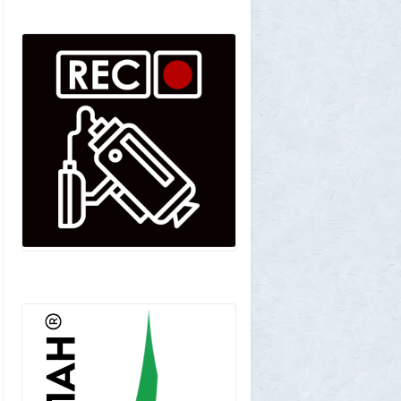
SuperVal
29 июля 2026, 23:39
Текущий геополитический расклад
4
Voldemar
29 июля 2026, 21:37
Американские жулики
2
chic
28 июля 2026, 23:38
Режиссёры, которые разносили чужие
фильмы
5
Azatoth
28 июля 2026, 21:26
Дети приезжих потушили Вечный огонь и
лишили российского гражданства сразу
две семьи мигрантов
6
1GR
28 июля 2026, 18:25
М или Ж? Как раз и навсегда запомнить
род слова «тюль»?
2
SuperVal
28 июля 2026, 18:12
Сибирские траппы: что скрывается под
огромной частью России
4
Allarm
28 июля 2026, 17:36
Фекальная эпидемия в Тюмени
8
Allarm
28 июля 2026, 17:24