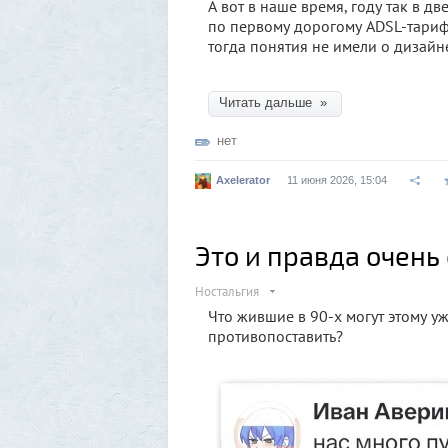
​А вот в наше время, году так в д
по первому дорогому ADSL-тариф
тогда понятия не имели о дизайн
Читать дальше »
нет
Axelerator
11 июня 2026, 15:04
Это и правда очень
Ностальгия
Что жившие в 90-х могут этому 
противопоставить?