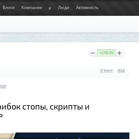
Блоги
Компании
μ
Люди
Активность
+1782.94
О блоге
RSS
TOP
рибок стопы, скрипты и
ь