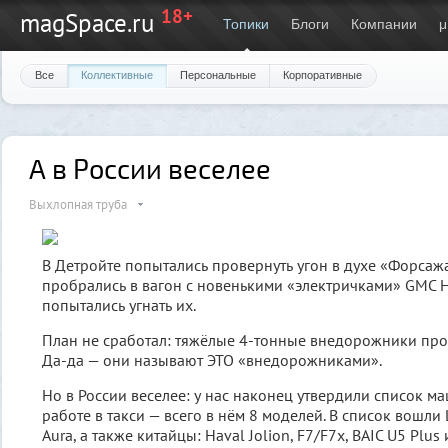
18+
magSpace.ru
Топики
Блоги
Компании
μ
Все
Коллективные
Персональные
Корпоративные
А в России веселее
Выхлопная труба
В Детройте попытались провернуть угон в духе «Форсаж
пробрались в вагон с новенькими «электричками» GMC 
попытались угнать их.
План не сработал: тяжёлые 4-тонные внедорожники прос
Да-да — они называют ЭТО «внедорожниками».
Но в России веселее: у нас наконец утвердили список м
работе в такси — всего в нём 8 моделей. В список вошли L
Aura, а также китайцы: Haval Jolion, F7/F7x, BAIC U5 Plus 