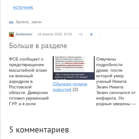
источник
балкон
,
закон
.
Axelerator
18 апреля 2025, 15:56
Больше в разделе
ФСБ сообщает о
Озвучены
предотвращении
подробности
масштабной атаки
драки, после
на военный
которой умер
аэродром в
ученый Никита
Обычная подача
Ростовской
Зезин Никита
новостей
(2)
области. Диверсию
Зезин скончался от
готовил украинский
инфаркта. Но
ГУР, а в роли
родные уверены —
инструмента
виной всему те
должны были
побои. Фото:
выступить FPV-
Елена Трескова
дроны с...
История, в
5
комментариев
ФСБ сообщает о...
которой...
(1)
Родители хулиганов