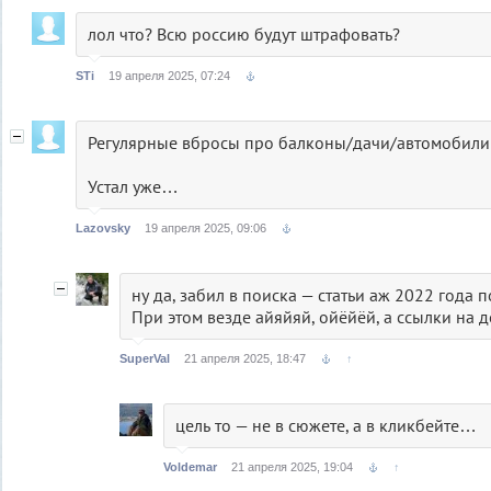
били его...
(0)
лол что? Всю россию будут штрафовать?
STi
19 апреля 2025, 07:24
Регулярные вбросы про балконы/дачи/автомобили 
Устал уже…
Lazovsky
19 апреля 2025, 09:06
ну да, забил в поиска — статьи аж 2022 года 
При этом везде айяйяй, ойёйёй, а ссылки на 
SuperVal
21 апреля 2025, 18:47
↑
цель то — не в сюжете, а в кликбейте…
Voldemar
21 апреля 2025, 19:04
↑