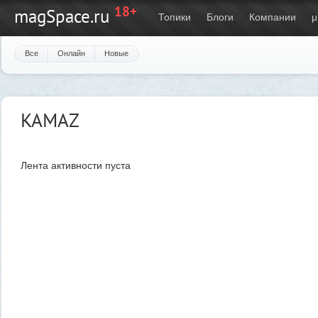
18+
magSpace.ru
Топики
Блоги
Компании
μ
Все
Онлайн
Новые
KAMAZ
Лента активности пуста