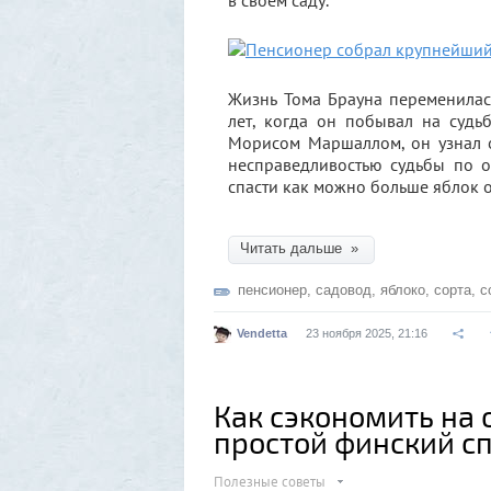
в своём саду.
Жизнь Тома Брауна переменилась
лет, когда он побывал на суд
Морисом Маршаллом, он узнал о
несправедливостью судьбы по о
спасти как можно больше яблок о
Читать дальше »
пенсионер
,
садовод
,
яблоко
,
сорта
,
с
Vendetta
23 ноября 2025, 21:16
Как сэкономить на 
простой финский с
Полезные советы