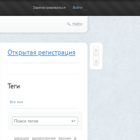
Зарегистрироваться
Войти
Найти
Открытая регистрация
Теги
Все теги
археология
в
авиация
бензин