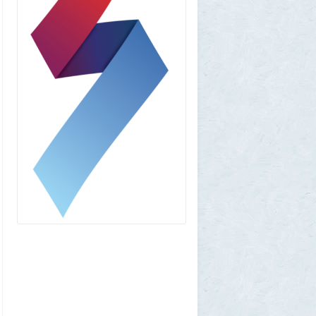
1GR
1 августа 2026, 12:58
Установку пиратской Windows
собираются сделать невозможной
7
1GR
1 августа 2026, 12:56
«Одиссея» сдохла: вышел первый
трейлер индийского фильма «Рамаяна»
1
BratOK
1 августа 2026, 00:16
Почему иностранцы охотятся за
советским радиоприёмником
«Океан-214»
2
Allarm
31 июля 2026, 13:09
127 минут в аду: что успела снять
«Венера-13» до того, как её убила жара
2
muskul
31 июля 2026, 08:53
Крузак на прокачку
1
Zmey
31 июля 2026, 08:02
«Жена присаживалась к детям и
тихонько говорила на русском»: как
латвиец переехал в Псковскую область
1