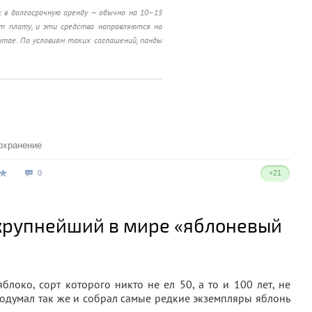
 в долгосрочную аренду — обычно на 10–15
ит плату, и эти средства направляются на
итае. По условиям таких соглашений, панды
охранение
0
+21
крупнейший в мире «яблоневый
локо, сорт которого никто не ел 50, а то и 100 лет, не
одумал так же и собрал самые редкие экземпляры яблонь