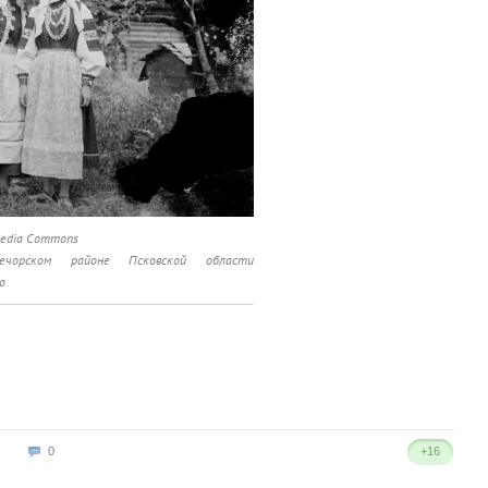
media Commons
рском районе Псковской области
о
0
+16