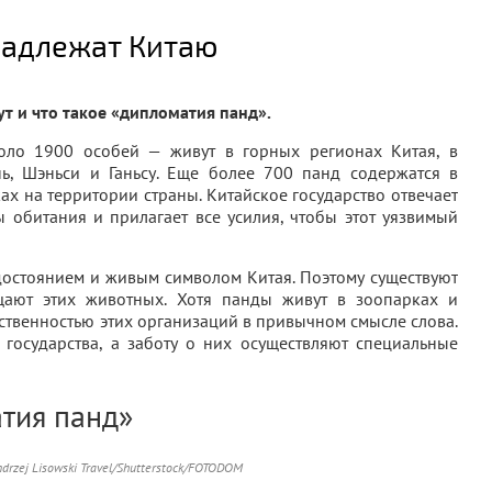
надлежат Китаю
т и что такое «дипломатия панд».
ло 1900 особей — живут в горных регионах Китая, в
ь, Шэньси и Ганьсу. Еще более 700 панд содержатся в
х на территории страны. Китайское государство отвечает
ы обитания и прилагает все усилия, чтобы этот уязвимый
достоянием и живым символом Китая. Поэтому существуют
щают этих животных. Хотя панды живут в зоопарках и
ственностью этих организаций в привычном смысле слова.
 государства, а заботу о них осуществляют специальные
атия панд»
drzej Lisowski Travel/Shutterstock/FOTODOM