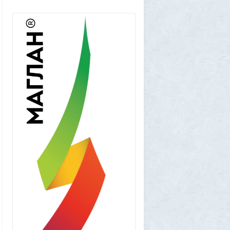
1GR
1 августа 2026, 18:36
Леопольд Ашенбреннер: Как 24-летний
щегол заработал $30 млрд на
инвестициях в AI (и потерял их вчера)
3
Frumas
1 августа 2026, 17:10
Вселенная, для человеческого разума -
непостижима
1
1GR
1 августа 2026, 16:50
"Становится всё яснее"
1
amg610
1 августа 2026, 16:39
Работавшие ранее в РФ мессенджеры
BIP и KakaoTalk перестали работать
1
1GR
1 августа 2026, 14:51
Исторический дом в центре Магадана
выставили на торги за 100 тысяч рублей
10
Allarm
1 августа 2026, 13:50
В Подмосковье мужчина устроил концерт
для соседей в честь своего дня рождения
3