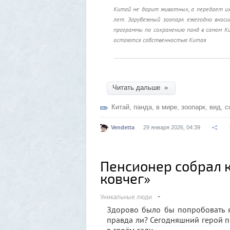
Китай не дарит животных, а передает их
лет. Зарубежный зоопарк ежегодно внос
программы по сохранению панд в самом К
остаются собственностью Китая
Читать дальше »
Китай
,
панда
,
в мире
,
зоопарк
,
вид
,
с
Vendetta
29 января 2026, 04:39
Пенсионер собрал 
ковчег»
Уникальные люди
Здорово было бы попробовать яб
правда ли? Сегодняшний герой п