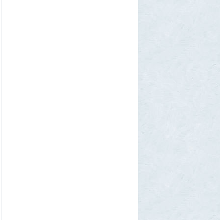
Ult
31 июля 2026, 01:06
Борис Вальехо написал последнюю
картину и уходит на покой
1
1GR
30 июля 2026, 18:12
Две девушки столкнулись с медведем на
туристической тропе у Магадана
1
1GR
30 июля 2026, 17:30
Что случилось?
2
SuperVal
30 июля 2026, 17:27
Какая страна самая большая на каждом
континенте? В двух ответах ошибаются
почти все
1
Azatoth
30 июля 2026, 17:17
Веселые картинки
12
SuperVal
29 июля 2026, 23:44
Плоская земля
1
SuperVal
29 июля 2026, 23:39
Текущий геополитический расклад
4
Voldemar
29 июля 2026, 21:37
Американские жулики
2