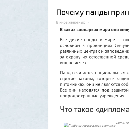
Почему панды при
В мире животных
В каких зоопарках мира они живу
Все дикие панды в мире — око
основном в провинциях Сычуан
различных центрах и заповедника
за охрану их естественной сред
вид не исчез.
Панда считается национальным 
строгие законы, которые защи
питомниках, они не являются соб
Все они находятся под защитой
природоохранные учреждения.
Что такое «диплом
Фото: An