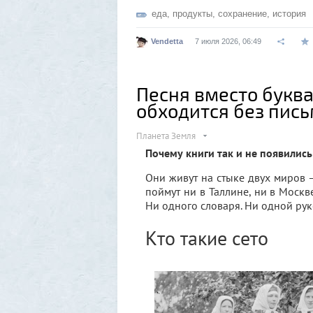
еда
,
продукты
,
сохранение
,
история
Vendetta
7 июля 2026, 06:49
Песня вместо буква
обходится без пис
Планета Земля
Почему книги так и не появились
Они живут на стыке двух миров —
поймут ни в Таллине, ни в Москв
Ни одного словаря. Ни одной рук
Кто такие сето