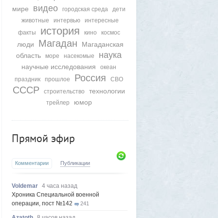
видео
мире
городская среда
дети
животные
интервью
интересные
история
факты
кино
космос
Магадан
люди
Магаданская
наука
область
море
насекомые
научные исследования
океан
Россия
праздник
прошлое
СВО
СССР
технологии
строительство
юмор
трейлер
Прямой эфир
Комментарии
Публикации
Voldemar
4 часа назад
Хроника Специальной военной
операции, пост №142
241
Azatoth
8 часов назад