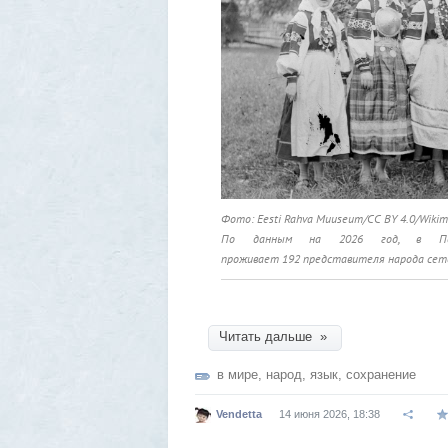
Фото: Eesti Rahva Muuseum/CC BY 4.0/Wiki
По данным на 2026 год, в Печо
проживает 192 представителя народа сет
Читать дальше »
в мире
,
народ
,
язык
,
сохранение
Vendetta
14 июня 2026, 18:38