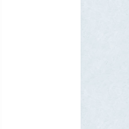
chic
28 июля 2026, 23:38
Режиссёры, которые разносили чужие
фильмы
5
Azatoth
28 июля 2026, 21:26
Дети приезжих потушили Вечный огонь и
лишили российского гражданства сразу
две семьи мигрантов
6
1GR
28 июля 2026, 18:25
М или Ж? Как раз и навсегда запомнить
род слова «тюль»?
2
SuperVal
28 июля 2026, 18:12
Сибирские траппы: что скрывается под
огромной частью России
4
Allarm
28 июля 2026, 17:36
Фекальная эпидемия в Тюмени
8
Allarm
28 июля 2026, 17:24
За 500 лет до рождения Христа
1
Allarm
28 июля 2026, 16:50
Хроника Специальной военной
операции, пост №141
335