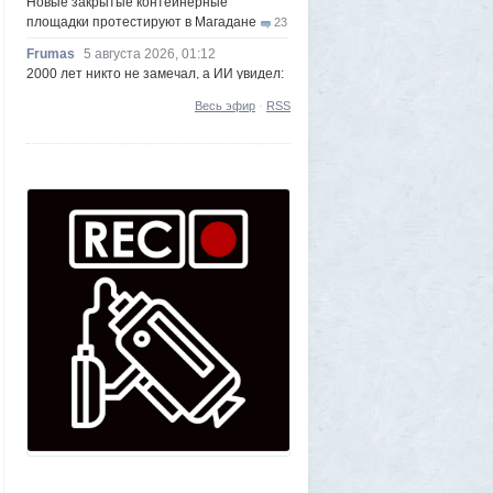
Новые закрытые контейнерные
площадки протестируют в Магадане
23
Frumas
5 августа 2026, 01:12
2000 лет никто не замечал, а ИИ увидел:
как технологии помогают археологам
Весь эфир
·
RSS
восстановить то, что считалось
утраченным
1
Frumas
5 августа 2026, 01:11
Китайских роботов-гуманоидов запретят
2
Frumas
4 августа 2026, 20:06
Артемий о текущем моменте
5
Axelerator
4 августа 2026, 18:49
Южнокорейская ведущая ведя прямую
трансляцию торгов потеряла все
9
Frumas
3 августа 2026, 21:32
Почему укусы насекомых зудят и
чешутся
2
Voldemar
3 августа 2026, 20:17
Как гиганты с Фаэтона и пришельцы из
Нибиру строили цивилизации на Земле
25