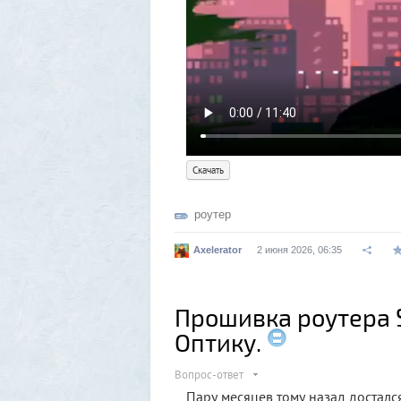
Скачать
роутер
Axelerator
2 июня 2026, 06:35
Прошивка роутера S
Оптику.
Вопрос-ответ
Пару месяцев тому назад досталс