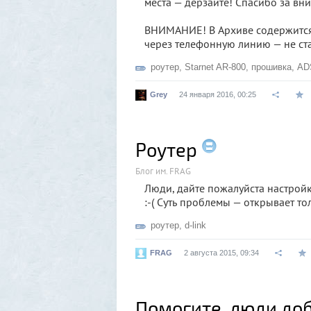
места — дерзайте! Спасибо за вн
ВНИМАНИЕ! В Архиве содержится 
через телефонную линию — не ста
роутер
,
Starnet AR-800
,
прошивка
,
AD
Grey
24 января 2016, 00:25
Роутер
Блог им. FRAG
Люди, дайте пожалуйста настройки
:-( Суть проблемы — открывает то
роутер
,
d-link
FRAG
2 августа 2015, 09:34
Помогите, люди доб