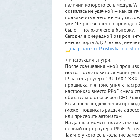
наличии которого есть модуль Wi-
оказалась не удачной — как свитч
подключить в него не мог, т.к. с
уже Метро-езернет на проводе с
было — положил его в бытовку.
Сегодня в очередной раз роя ин
вместо порта АДСЛ вывод меняетс
magspace.ru_Proshivka_na_Starn
+ инструкция внутри.
После скачивания мной прошивки
место. После нехитрых манипуля
IP на сеть роутера 192.168.1.ХХХ
прошивка, и я приступил к настро
настройках вместо PPоE смело ста
обязательно отключаем DHCP (авт
Если после подключения проводо
(может подвисать раздача адресо
или присвоить автоматом.
На данный момент после этих ман
первый порт роутера. РРоЕ Росте
Так что у кого есть желание замор