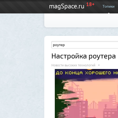
18+
magSpace.ru
Топики
Настройка роутера 
Новости высоких технологий