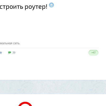
строить роутер!
окальная сеть
39
+47