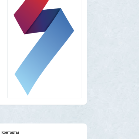
Frumas
1 августа 2026, 17:10
Вселенная, для человеческого разума -
непостижима
1
1GR
1 августа 2026, 16:50
"Становится всё яснее"
1
amg610
1 августа 2026, 16:39
Работавшие ранее в РФ мессенджеры
BIP и KakaoTalk перестали работать
1
1GR
1 августа 2026, 14:51
Исторический дом в центре Магадана
выставили на торги за 100 тысяч рублей
10
Allarm
1 августа 2026, 13:50
В Подмосковье мужчина устроил концерт
для соседей в честь своего дня рождения
3
1GR
1 августа 2026, 12:58
Установку пиратской Windows
собираются сделать невозможной
7
Контакты
1GR
1 августа 2026, 12:56