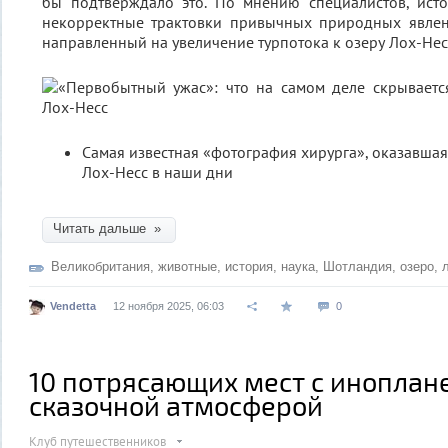
бы подтверждало это. По мнению специалистов, ист
некорректные трактовки привычных природных явлени
направленный на увеличение турпотока к озеру Лох-Нес
Самая известная «фотография хирурга», оказавшая
Лох-Несс в наши дни
Читать дальше »
Великобритания
,
животные
,
история
,
наука
,
Шотландия
,
озеро
,
Vendetta
12 ноября 2025, 06:03
0
10 потрясающих мест с иноплан
сказочной атмосферой
Клуб путешественников