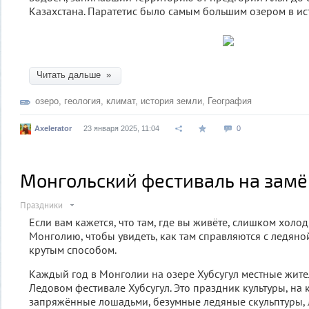
Казахстана. Паратетис было самым большим озером в ис
Читать дальше »
озеро
,
геология
,
климат
,
история земли
,
География
Axelerator
23 января 2025, 11:04
0
Монгольский фестиваль на зам
Праздники
Если вам кажется, что там, где вы живёте, слишком холод
Монголию, чтобы увидеть, как там справляются с ледян
крутым способом.
Каждый год в Монголии на озере Хубсугул местные жит
Ледовом фестивале Хубсугул. Это праздник культуры, на 
запряжённые лошадьми, безумные ледяные скульптуры, 