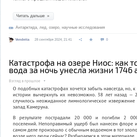
Читать дальше »
Антарктида
,
лед
,
озеро
,
научные исследования
Vendetta
28 сентября 2024, 21:41
0
Катастрофа на озере Ниос: как т
вода за ночь унесла жизни 1746
Взгляд в прошлое
О подобных катастрофах хочется забыть навсегда, но, 
истории вычеркнуть их невозможно. 38 лет назад — 
случилось неожиданное лимнологическое извержение 
запад Камеруна.
В результате пострадали 20 000 и погибли 2 00
поселений. Непоправимый ущерб был нанесен флоре и
самом деле произошло с обычным водоемом в тот злопо
возле него люди сейчас? Разбираемся в этом материале.