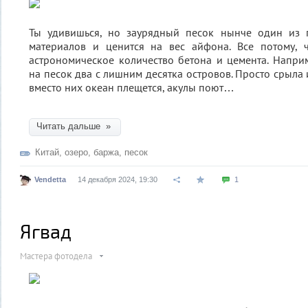
Ты удивишься, но заурядный песок нынче один из г
материалов и ценится на вес айфона. Все потому, 
астрономическое количество бетона и цемента. Напри
на песок два с лишним десятка островов. Просто срыла
вместо них океан плещется, акулы поют…
Читать дальше »
Китай
,
озеро
,
баржа
,
песок
Vendetta
14 декабря 2024, 19:30
1
Ягвад
Мастера фотодела