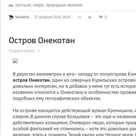
пустыня
,
озеро
,
природные явления
Vendetta
27 февраля 2024, 09:42
0
Остров Онекотан
Планета Земля
В двухстах километрах к юго–западу от полуострова Ка
остров Онекотан
, один из северных Курильских островов
довольно интересен, но в добавок у меня тут есть истор
косвенно относится к Онекотану и особенностям прожив
подобных ему географических объектах.
На острове находится действующий вулкан Креницына,
озером. В данном случае Кольцевое – это еще и название
действительно кольцевое. Очевидно люди, которые прид
особой фантазией не отличались – хотя это довольно р
явление, взять к примеру Тихий океан или Черное море. 