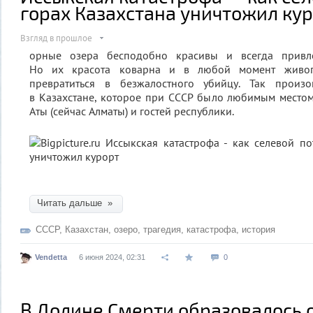
горах Казахстана уничтожил ку
Взгляд в прошлое
орные озера бесподобно красивы и всегда привле
Но их красота коварна и в любой момент живо
превратиться в безжалостного убийцу. Так прои
в Казахстане, которое при СССР было любимым место
Аты (сейчас Алматы) и гостей республики.
Читать дальше »
СССР
,
Казахстан
,
озеро
,
трагедия
,
катастрофа
,
история
Vendetta
6 июня 2024, 02:31
0
В Долине Смерти образовалось о