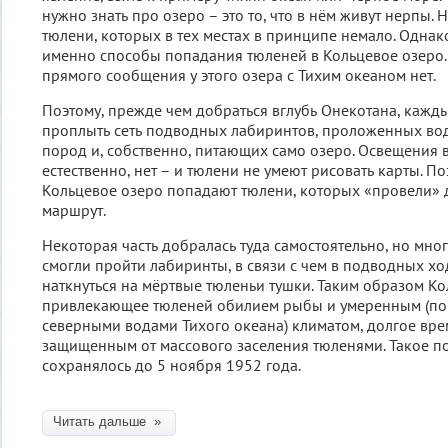
нужно знать про озеро – это то, что в нём живут нерпы. 
тюлени, которых в тех местах в принципе немало. Одна
именно способы попадания тюленей в Кольцевое озеро. 
прямого сообщения у этого озера с Тихим океаном нет.
Поэтому, прежде чем добраться вглубь Онекотана, кажд
проплыть сеть подводных лабиринтов, проложенных вод
пород и, собственно, питающих само озеро. Освещения в
естественно, нет – и тюлени не умеют рисовать карты. По
Кольцевое озеро попадают тюлени, которых «провели» 
маршрут.
Некоторая часть добралась туда самостоятельно, но мно
смогли пройти лабиринты, в связи с чем в подводных х
наткнуться на мёртвые тюленьи тушки. Таким образом Ко
привлекающее тюленей обилием рыбы и умеренным (по
северными водами Тихого океана) климатом, долгое вре
защищенным от массового заселения тюленями. Такое п
сохранялось до 5 ноября 1952 года.
Читать дальше »