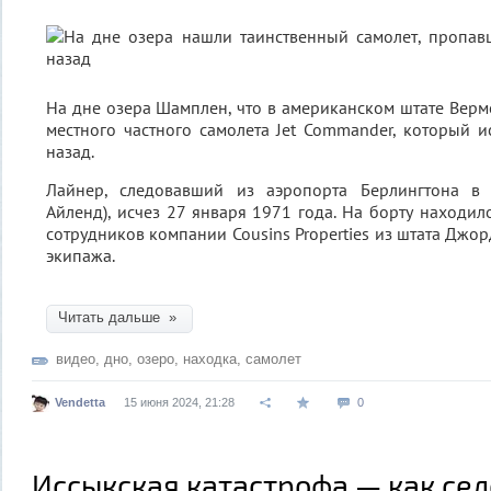
На дне озера Шамплен, что в американском штате Верм
местного частного самолета Jet Commander, который и
назад.
Лайнер, следовавший из аэропорта Берлингтона в 
Айленд), исчез 27 января 1971 года. На борту находил
сотрудников компании Cousins Properties из штата Джор
экипажа.
Читать дальше »
видео
,
дно
,
озеро
,
находка
,
самолет
Vendetta
15 июня 2024, 21:28
0
Иссыкская катастрофа — как сел