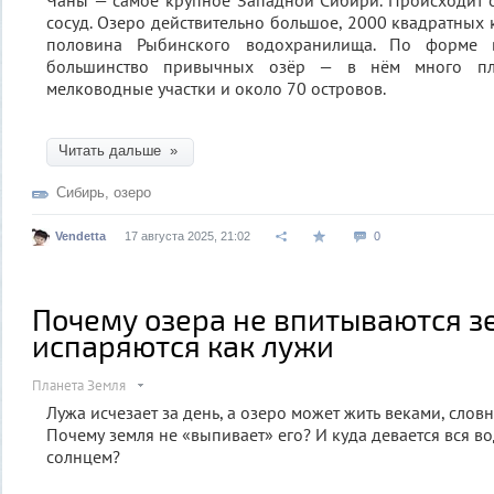
Чаны — самое крупное Западной Сибири. Происходит 
сосуд. Озеро действительно большое, 2000 квадратных 
половина Рыбинского водохранилища. По форме
большинство привычных озёр — в нём много плё
мелководные участки и около 70 островов.
Читать дальше »
Сибирь
,
озеро
Vendetta
17 августа 2025, 21:02
0
Почему озера не впитываются з
испаряются как лужи
Планета Земля
Лужа исчезает за день, а озеро может жить веками, слов
Почему земля не «выпивает» его? И куда девается вся 
солнцем?