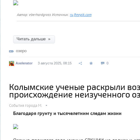
Автор: eberhardgross
Источник:
ru.freepik.com
Читать дальше »
озеро
Axelerator
3 августа 2025, 08:15
0
Колымские ученые раскрыли воз
происхождение неизученного оз
События города М.
Благодаря грунту и тысячелетним следам жизни