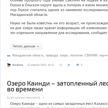
Осенью прошлого года ученые СВКНИИ на лодках и ка
Глухое в Ольском округе вдоль и поперек и взяли множес
пор Глухое считалось одним из наименее исследован
Магаданской области.
Науке не были известны ни его возраст, ни происхожд
на дне озера также хранят информацию об изменениях к
это отдельное направление для исследования, сообщает
Читать дальше »
Магаданская область
,
природа
,
озеро
,
геология
,
СВКНИИ
,
научн
Vendetta
12 апреля 2025, 16:11
0
Озеро Каинди – затопленный ле
во времени
Клуб путешественников
Озеро Каинди – одно из самых загадочных мест Казахстан