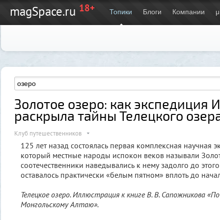
18+
magSpace.ru
Топики
Блоги
Компании
μ
Золотое озеро: как экспедиция 
раскрыла тайны Телецкого озер
Клуб путешественников
125 лет назад состоялась первая комплексная научная э
который местные народы испокон веков называли Золо
соотечественники наведывались к нему задолго до этого
оставалось практически «белым пятном» вплоть до начал
Телецкое озеро. Иллюстрация к книге В. В. Сапожникова «По
Монгольскому Алтаю».