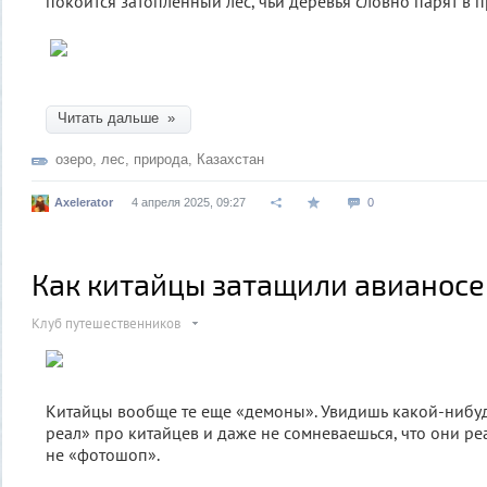
покоится затопленный лес, чьи деревья словно парят в 
Читать дальше »
озеро
,
лес
,
природа
,
Казахстан
Axelerator
4 апреля 2025, 09:27
0
Как китайцы затащили авианосе
Клуб путешественников
Китайцы вообще те еще «демоны». Увидишь какой-нибу
реал» про китайцев и даже не сомневаешься, что они реа
не «фотошоп».