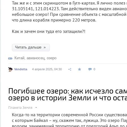
Так же и с этим скриншотом в Гугл-картах. Я лично полез
31.105141, 121.014223. Там действительно виден авиано
небольшое озеро! При сравнение объекта с масштабной
что длина корабля примерно 220 метров.
Как и зачем они туда его затащили?!
Читать дальше »
Китай
,
авианосец
,
озеро
Vendetta
4 апреля 2025, 04:30
0
Погибшее озеро: как исчезло с
озеро в истории Земли и что ост
Планета Земля
Когда-то на территории современной России существова
с которым Байкал – ну, скажем так, лужица. Это озеро Па
водоем, занимавший территорию от предгорий Альп до