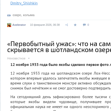
Dmitry_Shishkin
озеро
,
колыма
Axelerator
10 февраля 2026, 06:38
0
«Первобытный ужас»: что на са
скрывается в шотландском озер
Неизвестное
12 ноября 1933 года было якобы сделано первое фото 
12 ноября 1933 года на шотландском озере Лох-Несс
котором впервые удалось запечатлеть якобы живущее в 
время слухи о таинственном монстре активно обсуждал
снимок был нечётким и не смог достоверно подтвердить
На сегодняшний день зафиксировано более тысячи св
которые якобы видели чудовище, получившее про
официальная наука не имеет ни одного неоспоримого д