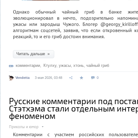
Однако обычный чайный гриб в банке жител
эволюционировал в нечто, подозрительно напомин
ужасы или зародыш Чужого. Блогер @georgy_kirillof
алгоритмам соцсетей, заявив, что если откровенный к
реакций, то и его гриб достоин внимания.
Читать дальше »
комментарии
,
Ктулху
,
ужасы
,
хтонь
,
чайный гриб
Vendetta
3 мая 2026, 03:48
0
Русские комментарии под пост
Стэтхэма стали отдельным инте
феноменом
Приколы и юмор
Комментарии с участием российских пользовател