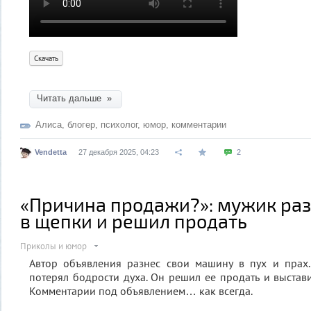
Скачать
Читать дальше »
Алиса
,
блогер
,
психолог
,
юмор
,
комментарии
Vendetta
27 декабря 2025, 04:23
2
«Причина продажи?»: мужик ра
в щепки и решил продать
Приколы и юмор
Автор объявления разнес свои машину в пух и прах.
потерял бодрости духа. Он решил ее продать и выстав
Комментарии под объявлением… как всегда.