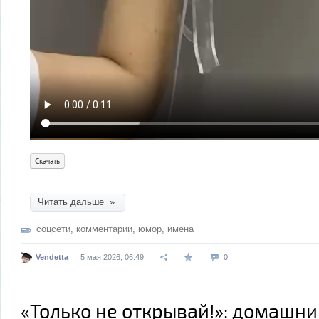
Скачать
Читать дальше »
соцсети
,
комментарии
,
юмор
,
имена
Vendetta
5 мая 2026, 06:49
0
«Только не открывай!»: домашн