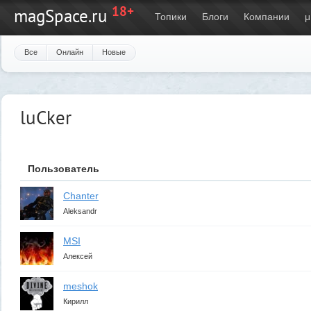
18+
magSpace.ru
Топики
Блоги
Компании
μ
Все
Онлайн
Новые
luCker
Пользователь
Chanter
Aleksandr
MSI
Алексей
meshok
Кирилл