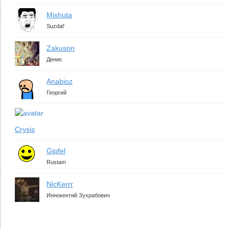
Mishuta
Suzdal'
Zakuson
Денис
Anabioz
Георгий
Crysis
Gipfel
Rustam
NicKerrr
Иннокентий Зухрабович