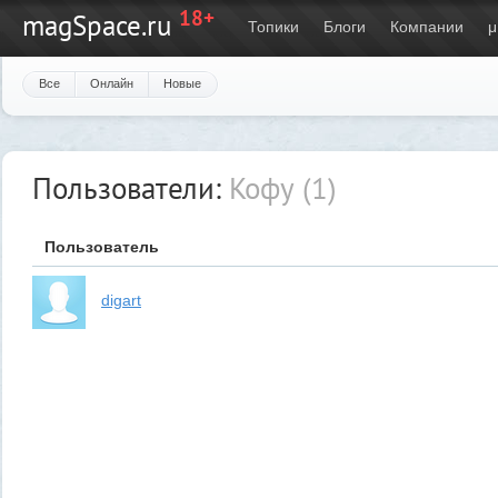
18+
magSpace.ru
Топики
Блоги
Компании
μ
Все
Онлайн
Новые
Пользователи:
Кофу (1)
Пользователь
digart