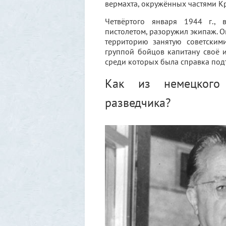
вермахта, окружённых частями К
Четвёртого января 1944 г., 
пистолетом, разоружил экипаж. О
территорию занятую советским
группой бойцов капитану своё 
среди которых была справка под
Как из немецкого 
разведчика?