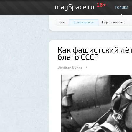
18+
magSpace.ru
Топики
Все
Коллективные
Персональные
Как фашистский лё
благо СССР
Великая Война