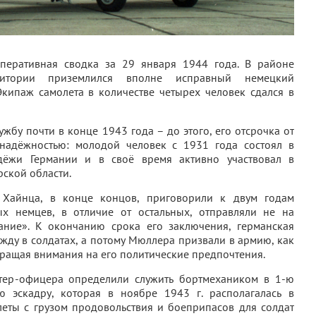
перативная сводка за 29 января 1944 года. В районе
итории приземлился вполне исправный немецкий
Экипаж самолета в количестве четырех человек сдался в
бу почти в конце 1943 года – до этого, его отсрочка от
онадёжностью: молодой человек с 1931 года состоял в
дёжи Германии и в своё время активно участвовал в
ской области.
 Хайнца, в конце концов, приговорили к двум годам
ых немцев, в отличие от остальных, отправляли не на
ание». К окончанию срока его заключения, германская
жду в солдатах, а потому Мюллера призвали в армию, как
бращая внимания на его политические предпочтения.
тер-офицера определили служить бортмехаником в 1-ю
ю эскадру, которая в ноябре 1943 г. располагалась в
леты с грузом продовольствия и боеприпасов для солдат