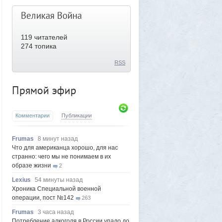
Великая Война
119
читателей
274 топика
RSS
Прямой эфир
Комментарии
Публикации
Frumas
8 минут назад
Что для американца хорошо, для нас
странно: чего мы не понимаем в их
образе жизни
2
Lexius
54 минуты назад
Хроника Специальной военной
операции, пост №142
263
Frumas
3 часа назад
Потребление алкоголя в России упало до