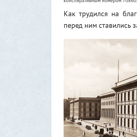
конспиративным номером 70860
Как трудился на бла
перед ним ставились 