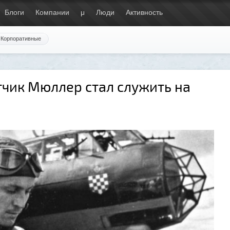
Блоги
Компании
μ
Люди
Активность
Корпоративные
тчик Мюллер стал служить на