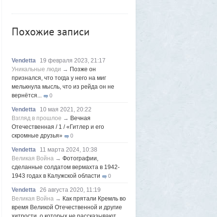
Утром 5 августа Луна «взорвется»:
падение ракеты Илона Маска на
поверхность спутника можно будет
Похожие записи
наблюдать своими глазами
1
Frumas
5 августа 2026, 20:06
Форма имеет значение: один капризный
Vendetta
19 февраля 2023, 21:17
клиент или как появились чипсы
1
Уникальные люди
→
Позже он
Volk
5 августа 2026, 16:29
признался, что тогда у него на миг
Новые закрытые контейнерные
мелькнула мысль, что из рейда он не
площадки протестируют в Магадане
вернётся...
23
0
Frumas
5 августа 2026, 01:12
Vendetta
10 мая 2021, 20:22
2000 лет никто не замечал, а ИИ увидел:
Взгляд в прошлое
→
Вечная
как технологии помогают археологам
Отечественная / 1 / «Гитлер и его
восстановить то, что считалось
скромные друзья»
0
утраченным
1
Vendetta
11 марта 2024, 10:38
Frumas
5 августа 2026, 01:11
Великая Война
→
Фотографии,
Китайских роботов-гуманоидов запретят
сделанные солдатом вермахта в 1942-
1943 годах в Калужской области
2
0
Frumas
4 августа 2026, 20:06
Vendetta
26 августа 2020, 11:19
Артемий о текущем моменте
Великая Война
→
Как прятали Кремль во
5
время Великой Отечественной и другие
Frumas
3 августа 2026, 21:32
хитрости, о которых не рассказывают