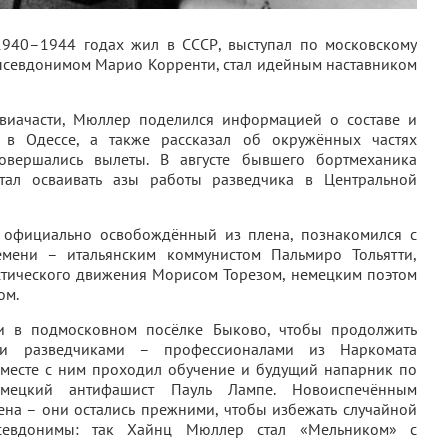
1940–1944 годах жил в СССР, выступал по московскому
 псевдонимом Марио Корренти, стал идейным наставником
авиачасти, Мюллер поделился информацией о составе и
 в Одессе, а также рассказал об окружённых частях
овершались вылеты. В августе бывшего бортмеханика
тал осваивать азы работы разведчика в Центральной
е официально освобождённый из плена, познакомился с
мени – итальянским коммунистом Пальмиро Тольятти,
тического движения Морисом Торезом, немецким поэтом
ом.
и в подмосковном посёлке Быково, чтобы продолжить
ми разведчиками – профессионалами из Наркомата
 Вместе с ним проходил обучение и будущий напарник по
мецкий антифашист Пауль Лампе. Новоиспечённым
ена – они остались прежними, чтобы избежать случайной
севдонимы: так Хайнц Мюллер стал «Мельником» с