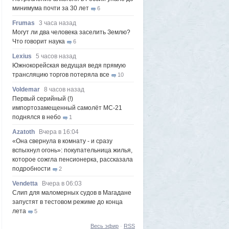
минимума почти за 30 лет
6
Frumas
3 часа назад
Могут ли два человека заселить Землю?
Что говорит наука
6
Lexius
5 часов назад
Южнокорейская ведущая ведя прямую
трансляцию торгов потеряла все
10
Voldemar
8 часов назад
Первый серийный (!)
импортозамещенный самолёт МС-21
поднялся в небо
1
Azatoth
Вчера в 16:04
«Она свернула в комнату - и сразу
вспыхнул огонь»: покупательница жилья,
которое сожгла пенсионерка, рассказала
подробности
2
Vendetta
Вчера в 06:03
Слип для маломерных судов в Магадане
запустят в тестовом режиме до конца
лета
5
Frumas
5 августа 2026, 20:09
Весь эфир
·
RSS