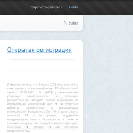
Зарегистрироваться
Войти
Найти
Открытая регистрация
Информируем вас, что 4 марта 2022 года вступили в
силу поправки в Уголовный кодекс РФ (Федеральный
закон от 04.03.2022 г. № 32-ФЗ), устанавливающие
уголовную ответственность за публичное
распространение заведомо ложной информации об
использовании Вооруженных Сил РФ, за публичные
действия, направленные на дискредитацию
использования Вооруженных Сил РФ в целях защиты
интересов РФ и ее граждан, поддержания
международного мира и безопасности, а также за
призывы к введению мер ограничительного характера в
отношении РФ, граждан РФ или российских
юридических лиц.