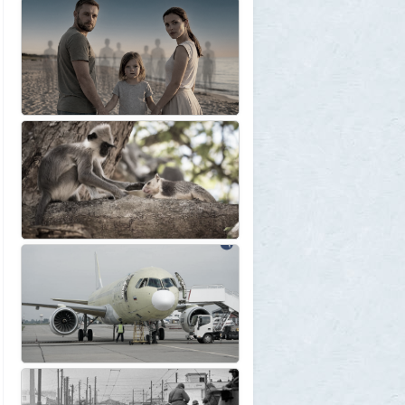
Крузак на прокачку
1
Zmey
31 июля 2026, 08:02
«Жена присаживалась к детям и
тихонько говорила на русском»: как
латвиец переехал в Псковскую область
1
Ult
31 июля 2026, 01:06
Борис Вальехо написал последнюю
картину и уходит на покой
1
1GR
30 июля 2026, 18:12
Две девушки столкнулись с медведем на
туристической тропе у Магадана
1
1GR
30 июля 2026, 17:30
Что случилось?
2
SuperVal
30 июля 2026, 17:27
Какая страна самая большая на каждом
континенте? В двух ответах ошибаются
почти все
1
Azatoth
30 июля 2026, 17:17
Веселые картинки
12
SuperVal
29 июля 2026, 23:44