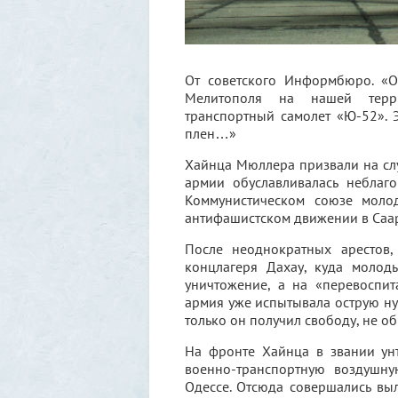
От советского Информбюро. «О
Мелитополя на нашей терр
транспортный самолет «Ю-52». 
плен…»
Хайнца Мюллера призвали на служ
армии обуславливалась неблаг
Коммунистическом союзе моло
антифашистском движении в Саар
После неоднократных арестов,
концлагеря Дахау, куда молод
уничтожение, а на «перевоспит
армия уже испытывала острую ну
только он получил свободу, не о
На фронте Хайнца в звании ун
военно-транспортную воздушну
Одессе. Отсюда совершались вы