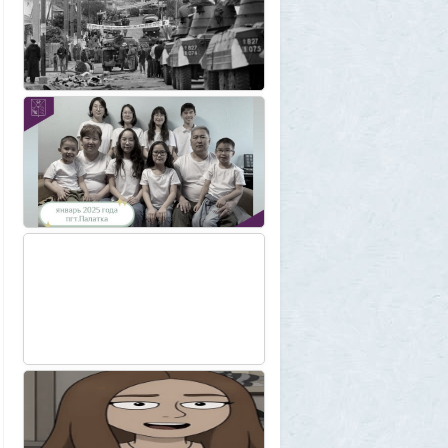
Плоская земля
1
SuperVal
29 июля 2026, 23:39
Текущий геополитический расклад
4
Voldemar
29 июля 2026, 21:37
Американские жулики
2
chic
28 июля 2026, 23:38
Режиссёры, которые разносили чужие
фильмы
5
Azatoth
28 июля 2026, 21:26
Дети приезжих потушили Вечный огонь и
лишили российского гражданства сразу
две семьи мигрантов
6
1GR
28 июля 2026, 18:25
М или Ж? Как раз и навсегда запомнить
род слова «тюль»?
2
SuperVal
28 июля 2026, 18:12
Сибирские траппы: что скрывается под
огромной частью России
4
Allarm
28 июля 2026, 17:36
Фекальная эпидемия в Тюмени
8